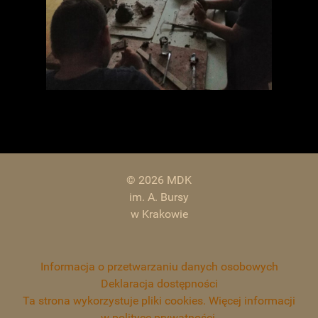
© 2026 MDK
im. A. Bursy
w Krakowie
Informacja o przetwarzaniu danych osobowych
Deklaracja dostępności
Ta strona wykorzystuje pliki cookies. Więcej informacji
w polityce prywatności.