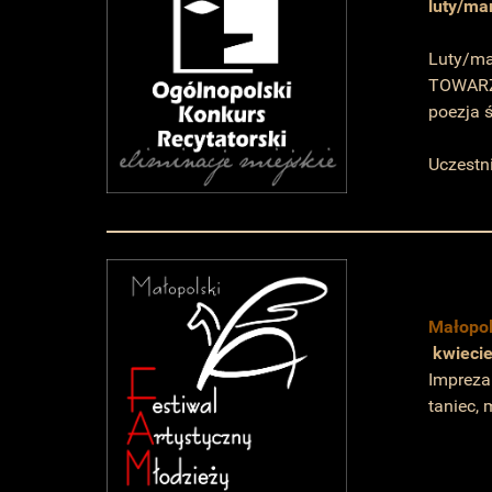
luty/ma
Luty/ma
TOWARZY
poezja 
Uczestni
Małopo
kwiecie
Impreza
taniec, 