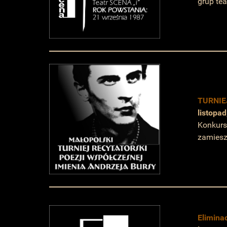
grup tea
TURNIE
listopa
Konkurs
zamiesz
Elimin