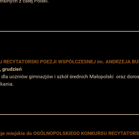
tralnych z całej Polski.
J RECYTATORSKI POEZJI WSPÓŁCZESNEJ im. ANDRZEJA B
d, grudzień
 dla uczniów gimnazjów i szkół średnich Małopolski oraz doro
kania.
acje miejskie do OGÓLNOPOLSKIEGO KONKURSU RECYTATOR