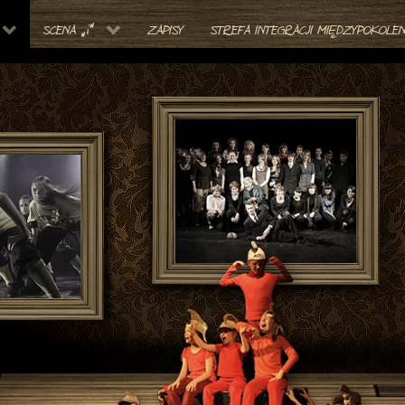
SCENA „i”
ZAPISY
STREFA INTEGRACJI MIĘDZYPOKOLEN