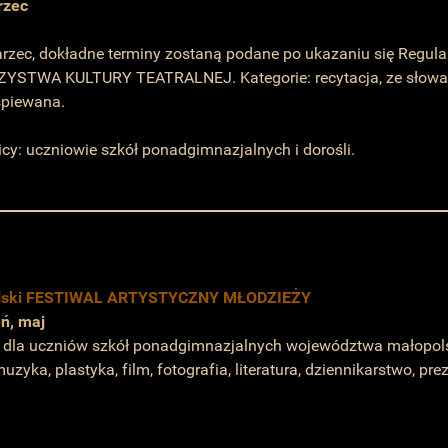
rzec
rzec, dokładne terminy zostaną podane po ukazaniu się Regul
STWA KULTURY TEATRALNEJ. Kategorie: recytacja, ze słowa wy
śpiewana.
cy: uczniowie szkół ponadgimnazjalnych i dorośli.
lski FESTIWAL ARTYSTYCZNY MŁODZIEŻY
ń, maj
 dla uczniów szkół ponadgimnazjalnych województwa małopolsk
muzyka, plastyka, film, fotografia, literatura, dziennikarstwo, pr