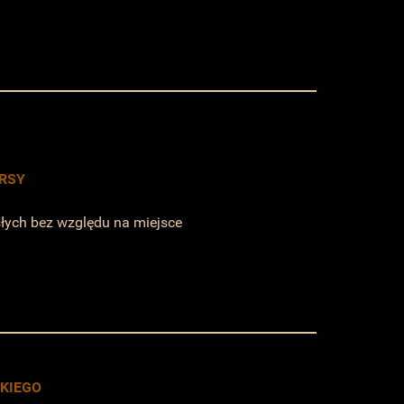
URSY
słych bez względu na miejsce
SKIEGO