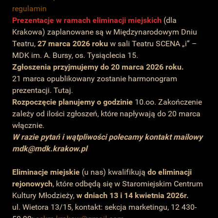
regulamin
Prezentacje w ramach eliminacji miejskich
(dla
Krakowa) zaplanowane są w Międzynarodowym Dniu
Teatru,
27 marca 2026 roku
w sali Teatru SCENA „i” –
MDK im. A. Bursy, os. Tysiąclecia 15.
Zgłoszenia przyjmujemy do 20 marca 2026 roku.
21 marca opublikowany zostanie harmonogram
prezentacji. Tutaj.
Rozpoczęcie planujemy o godzinie
10.oo. Zakończenie
zależy od ilości zgłoszeń, które napływają do 20 marca
włącznie.
W razie pytań i wątpliwości polecamy kontakt mailowy
mdk@mdk.krakow.pl
Eliminacje miejskie
(u nas) kwalifikują
do
eliminacji
rejonowych
, które odbędą się w Staromiejskim Centrum
Kultury Młodzieży,
w dniach
13 i 14
kwietnia 2026r.
ul. Wietora 13/15, kontakt: sekcja marketingu, 12 430-