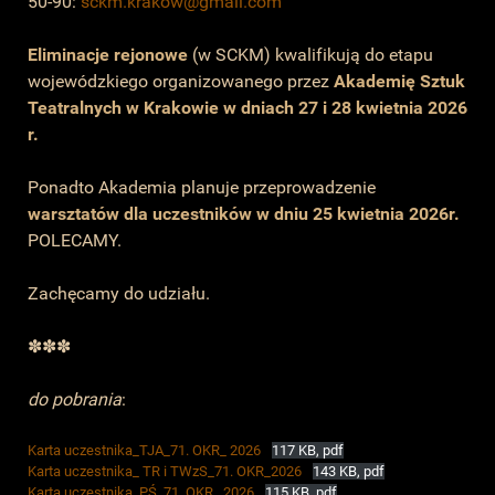
50-90:
sckm.krakow@gmail.com
Eliminacje rejonowe
(w SCKM) kwalifikują do etapu
wojewódzkiego organizowanego przez
Akademię Sztuk
Teatralnych w Krakowie
w dniach
27 i
28 kwietnia 2026
r.
Ponadto Akademia planuje przeprowadzenie
warsztatów dla uczestników w dniu 25 kwietnia 2026r.
POLECAMY.
Zachęcamy do udziału.
✽✽✽
do pobrania
:
Karta uczestnika_TJA_71. OKR_ 2026
117 KB, pdf
Karta uczestnika_ TR i TWzS_71. OKR_2026
143 KB, pdf
Karta uczestnika_PŚ_71. OKR_ 2026
115 KB, pdf