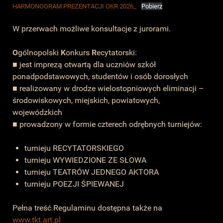
HARMONOGRAM PREZENTACJI OKR 2026_
Pobierz
W przerwach możliwe konsultacje z jurorami.
O
gólnopolski
K
onkurs
R
ecytatorski:
■ jest imprezą otwartą dla uczniów szkół
ponadpodstawowych, studentów i osób dorosłych
■ realizowany w drodze wielostopniowych eliminacji –
środowiskowych, miejskich, powiatowych,
wojewódzkich
■ prowadzony w formie czterech odrębnych turniejów:
turnieju RECYTATORSKIEGO
turnieju WYWIEDZIONE ZE SŁOWA
turnieju TEATRÓW JEDNEGO AKTORA
turnieju POEZJI ŚPIEWANEJ
Pełna treść Regulaminu dostępna także na
www.tkt.art.pl