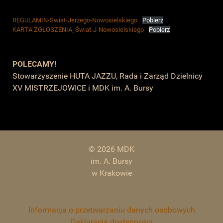
REGULAMIN-Swiat-Jerzego-Nowosielskiego
Pobierz
KARTA ZGŁOSZENIA_Świat-J-Nowosielskiego
Pobierz
POLECAMY!
Stowarzyszenie HUTA JAZZU, Rada i Zarząd Dzielnicy
XV MISTRZEJOWICE i MDK im. A. Bursy
© 2026 MDK
im. A. Bursy
w Krakowie
Informacja o przetwarzaniu danych osobowych
Deklaracja dostępności